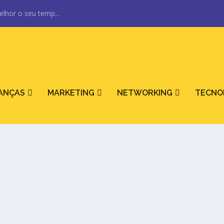
elhor o seu temp...
NANÇAS
MARKETING
NETWORKING
TECNO