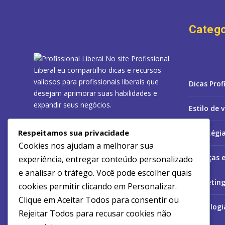
Catego
No site Profissional
Liberal eu compartilho dicas e recursos
valiosos para profissionais liberais que
Dicas Prof
desejam aprimorar suas habilidades e
expandir seus negócios.
Estilo de 
Meu objetivo é fornecer informações
Respeitamos sua privacidade
Estratégi
relevantes e acessíveis para ajudar você a
Cookies nos ajudam a melhorar sua
se destacar no mercado e alcançar o
Finanças 
experiência, entregar conteúdo personalizado
sucesso como profissional liberal. Junte-se
e analisar o tráfego. Você pode escolher quais
a mim nessa jornada de crescimento e
Marketing
realização profissional!
cookies permitir clicando em
Personalizar
.
Clique em
Aceitar Todos
para consentir ou
Tecnologi
Rejeitar Todos
para recusar cookies não