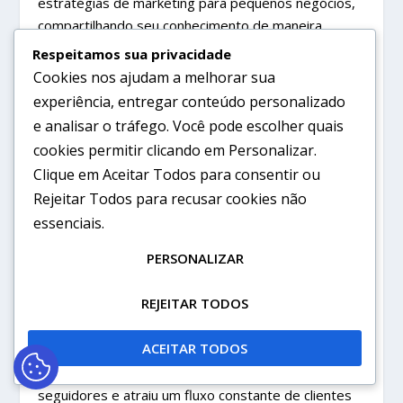
estratégias de marketing para pequenos negócios,
compartilhando seu conhecimento de maneira
simples e acessível. Com o tempo, ele se tornou
Respeitamos sua privacidade
uma referência na área, sendo convidado para
Cookies nos ajudam a melhorar sua
palestras e workshops, aumentando
experiência, entregar conteúdo personalizado
significativamente sua base de clientes.
e analisar o tráfego. Você pode escolher quais
cookies permitir clicando em
Personalizar
.
CASO 2: A DESIGNER GRÁFICA
Clique em
Aceitar Todos
para consentir ou
FREELANCER
Rejeitar Todos
para recusar cookies não
Uma designer gráfica com foco em branding para
essenciais.
startups de tecnologia decidiu usar suas habilidades
PERSONALIZAR
para criar uma identidade visual única para sua
marca pessoal. Ela compartilhava regularmente seus
REJEITAR TODOS
projetos e processos criativos nas redes sociais,
além de oferecer dicas para startups em busca de
ACEITAR TODOS
design eficaz. Com seu estilo distinto e abordagem
informativa, ela construiu uma comunidade de
seguidores e atraiu um fluxo constante de clientes